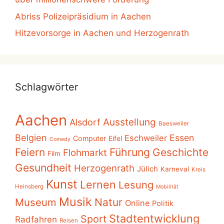
Abriss Polizeipräsidium in Aachen
Hitzevorsorge in Aachen und Herzogenrath
Schlagwörter
Aachen
Ausstellung
Alsdorf
Baesweiler
Belgien
Essen
Eschweiler
Computer
Eifel
Comedy
Führung
Feiern
Geschichte
Flohmarkt
Film
Gesundheit
Herzogenrath
Jülich
Karneval
Kreis
Kunst
Lernen
Lesung
Heinsberg
Mobilität
Musik
Museum
Natur
Online
Politik
Stadtentwicklung
Sport
Radfahren
Reisen